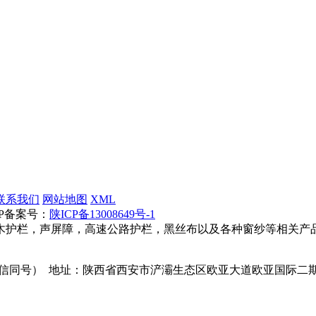
联系我们
网站地图
XML
ICP备案号：
陕ICP备13008649号-1
木护栏，声屏障，高速公路护栏，黑丝布以及各种窗纱等相关产
8324（微信同号） 地址：陕西省西安市浐灞生态区欧亚大道欧亚国际二期