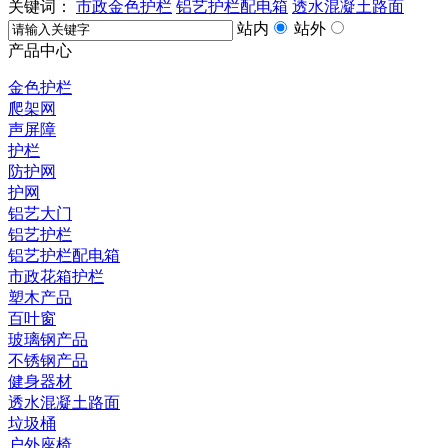
关键词：
市政金色护栏
铝艺护栏配电箱
透水混凝土路面
站内
站外
产品中心
金色护栏
爬架网
声屏障
护栏
防护网
护网
铝艺大门
铝艺护栏
铝艺护栏配电箱
市政花箱护栏
塑木产品
百叶窗
玻璃钢产品
不锈钢产品
健身器材
透水混凝土路面
垃圾桶
户外座椅