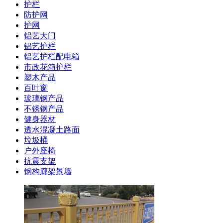
护栏
防护网
护网
铝艺大门
铝艺护栏
铝艺护栏配电箱
市政花箱护栏
塑木产品
百叶窗
玻璃钢产品
不锈钢产品
健身器材
透水混凝土路面
垃圾桶
户外座椅
抗震支架
钢构廊架景墙