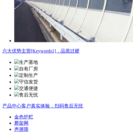
六大优势
主营[Keywords1]，品质过硬
生产基地
自有厂房
定制生产
守信发货
交通便捷
售后无忧
产品中心
客户真实体验，扫码售后无忧
金色护栏
爬架网
声屏障