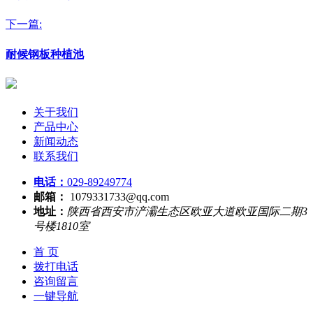
下一篇:
耐候钢板种植池
关于我们
产品中心
新闻动态
联系我们
电话：
029-89249774
邮箱：
1079331733@qq.com
地址：
陕西省西安市浐灞生态区欧亚大道欧亚国际二期3
号楼1810室
首 页
拨打电话
咨询留言
一键导航