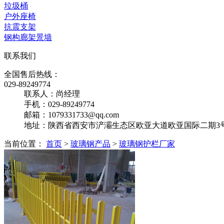
垃圾桶
户外座椅
抗震支架
钢构廊架景墙
联系我们
全国售后热线：
029-89249774
联系人：尚经理
手机：029-89249774
邮箱：1079331733@qq.com
地址：陕西省西安市浐灞生态区欧亚大道欧亚国际二期3号楼
当前位置：
首页
>
玻璃钢产品
>
玻璃钢护栏厂家