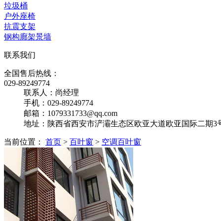
垃圾桶
户外座椅
抗震支架
钢构廊架景墙
联系我们
全国售后热线：
029-89249774
联系人：尚经理
手机：029-89249774
邮箱：1079331733@qq.com
地址：陕西省西安市浐灞生态区欧亚大道欧亚国际二期3号楼
当前位置：
首页
>
百叶窗
>
空调百叶窗