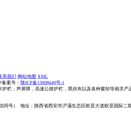
联系我们
网站地图
XML
ICP备案号：
陕ICP备13008649号-1
木护栏，声屏障，高速公路护栏，黑丝布以及各种窗纱等相关产
8324（微信同号） 地址：陕西省西安市浐灞生态区欧亚大道欧亚国际二期