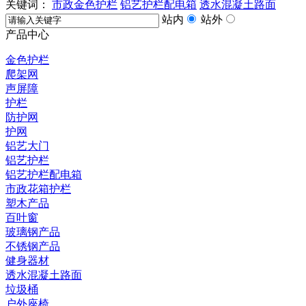
关键词：
市政金色护栏
铝艺护栏配电箱
透水混凝土路面
站内
站外
产品中心
金色护栏
爬架网
声屏障
护栏
防护网
护网
铝艺大门
铝艺护栏
铝艺护栏配电箱
市政花箱护栏
塑木产品
百叶窗
玻璃钢产品
不锈钢产品
健身器材
透水混凝土路面
垃圾桶
户外座椅