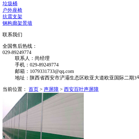
垃圾桶
户外座椅
抗震支架
钢构廊架景墙
联系我们
全国售后热线：
029-89249774
联系人：尚经理
手机：029-89249774
邮箱：1079331733@qq.com
地址：陕西省西安市浐灞生态区欧亚大道欧亚国际二期3号楼
当前位置：
首页
>
声屏障
>
西安百叶声屏障