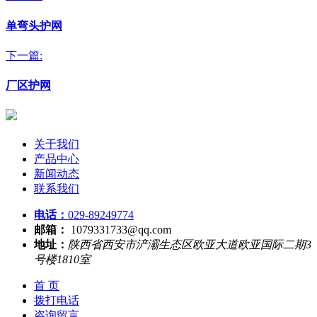
单弯头护网
下一篇:
厂区护网
关于我们
产品中心
新闻动态
联系我们
电话：
029-89249774
邮箱：
1079331733@qq.com
地址：
陕西省西安市浐灞生态区欧亚大道欧亚国际二期3
号楼1810室
首 页
拨打电话
咨询留言