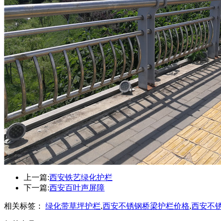
上一篇:
西安铁艺绿化护栏
下一篇:
西安百叶声屏障
相关标签：
绿化带草坪护栏
,
西安不锈钢桥梁护栏价格
,
西安不