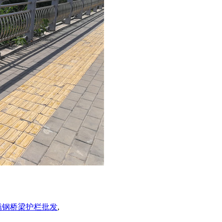
锈钢桥梁护栏批发
,