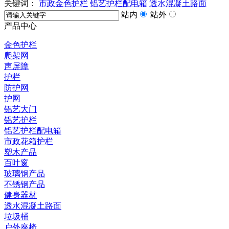
关键词：
市政金色护栏
铝艺护栏配电箱
透水混凝土路面
站内
站外
产品中心
金色护栏
爬架网
声屏障
护栏
防护网
护网
铝艺大门
铝艺护栏
铝艺护栏配电箱
市政花箱护栏
塑木产品
百叶窗
玻璃钢产品
不锈钢产品
健身器材
透水混凝土路面
垃圾桶
户外座椅