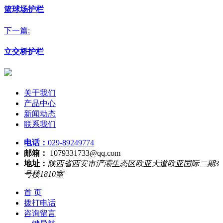
篮球场护栏
下一篇:
立交桥护栏
关于我们
产品中心
新闻动态
联系我们
电话：
029-89249774
邮箱：
1079331733@qq.com
地址：
陕西省西安市浐灞生态区欧亚大道欧亚国际二期3
号楼1810室
首 页
拨打电话
咨询留言