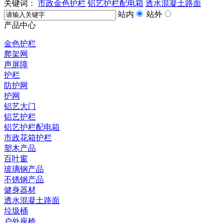
关键词：
市政金色护栏
铝艺护栏配电箱
透水混凝土路面
站内
站外
产品中心
金色护栏
爬架网
声屏障
护栏
防护网
护网
铝艺大门
铝艺护栏
铝艺护栏配电箱
市政花箱护栏
塑木产品
百叶窗
玻璃钢产品
不锈钢产品
健身器材
透水混凝土路面
垃圾桶
户外座椅