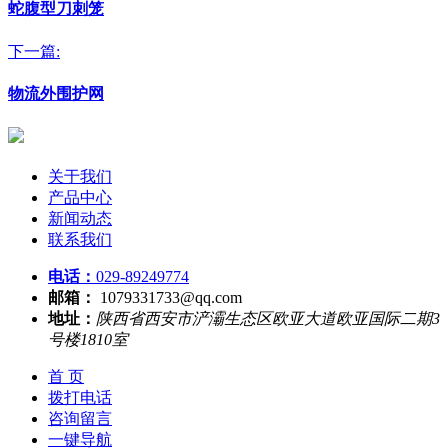
蛇腹型刀刺笼
下一篇:
物流外围护网
关于我们
产品中心
新闻动态
联系我们
电话：
029-89249774
邮箱：
1079331733@qq.com
地址：
陕西省西安市浐灞生态区欧亚大道欧亚国际二期3
号楼1810室
首 页
拨打电话
咨询留言
一键导航