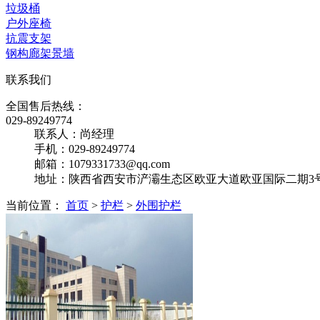
垃圾桶
户外座椅
抗震支架
钢构廊架景墙
联系我们
全国售后热线：
029-89249774
联系人：尚经理
手机：029-89249774
邮箱：1079331733@qq.com
地址：陕西省西安市浐灞生态区欧亚大道欧亚国际二期3号楼
当前位置：
首页
>
护栏
>
外围护栏