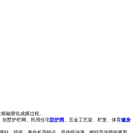
性熔融塑化成膜过程。
、别墅护栏网、民用住宅
防护网
、五金工艺架、栏笼、体育
健身
手感好、环保、寿命长等特点，是传统油漆、镀锌等涂膜的更新