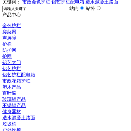
关键词：
市政金色护栏
铝艺护栏配电箱
透水混凝土路面
站内
站外
产品中心
金色护栏
爬架网
声屏障
护栏
防护网
护网
铝艺大门
铝艺护栏
铝艺护栏配电箱
市政花箱护栏
塑木产品
百叶窗
玻璃钢产品
不锈钢产品
健身器材
透水混凝土路面
垃圾桶
户外座椅