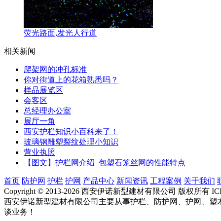
荧光路面,发光人行道
相关新闻
爬架网的冲孔标准
你对街道上的花箱熟悉吗？
样品展览区
会客区
总经理办公室
展厅一角
西安护栏知识小百科来了！
玻璃钢雕塑裂纹处理小知识
营业执照
【图文】护栏网介绍_包塑石笼丝网的性能特点
首页
防护网
护栏
护网
产品中心
新闻资讯
工程案例
关于我们
Copyright © 2013-2026 西安伊诺新型建材有限公司 版权所有 
西安伊诺新型建材有限公司主要从事护栏、防护网、护网、塑
谈业务！