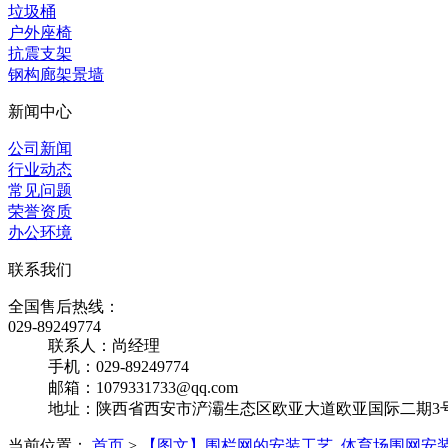
垃圾桶
户外座椅
抗震支架
钢构廊架景墙
新闻中心
公司新闻
行业动态
常见问题
荣誉资质
办公环境
联系我们
全国售后热线：
029-89249774
联系人：尚经理
手机：029-89249774
邮箱：1079331733@qq.com
地址：陕西省西安市浐灞生态区欧亚大道欧亚国际二期3号楼
当前位置：
首页
>
【图文】围栏网的安装工艺_体育场围网安