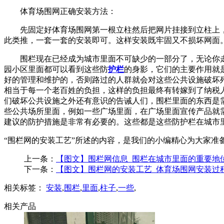
体育场围网正确安装方法：
先固定好体育场围网第一根立柱然后把网片挂接到立柱上
此类推，一套一套的安装即可。这样安装既牢固又不损坏网面
围栏现在已经成为城市里面不可缺少的一部分了，无论你
园小区里面都可以看到这些防
护栏
的身影，它们的主要作用就
好的管理和维护的，否则路过的人群就会对这些公共设施破坏
相当于每一个老百姓的负担，这样的负担最终有转嫁到了纳税
们破坏公共设施之外还有意识的告诫人们，围栏里面的东西是
些公共场所里面，例如一些广场里面，在广场里面宣传产品就
建议的防护措施是非常有必要的。这些都是这些防护栏在城市
“围栏网的安装工艺”所述的内容，是我们的小编精心为大家
上一条：
【图文】围栏网信息_围栏在城市里面的重要地
下一条：
【图文】围栏网的安装工艺_体育场围网安装过
相关标签：
安装
,
围栏
,
里面
,
柱子
,
一些
,
相关产品