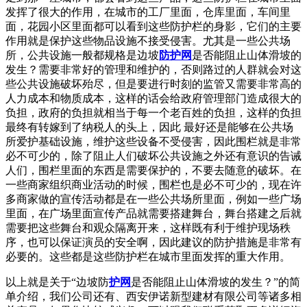
发挥了很大的作用，在城市的工厂里面，仓库里面，车间里
面，花园小区里面都可以看到这些防护栏的身影，它们的主要
作用就是保护这些物品设施不接受侵害。尤其是一些公共场
所，公共设施一般都规格是边坡
防护网
是否能阻止山体滑坡的
发生？需要非常好的管理和维护的，否则路过的人群就会对这
些公共设施破坏殆尽，但是要进行时刻的监管又需要非常高的
人力成本和物质成本，这样的话会给政府管理部门造成很大的
负担，政府的负担就相当于每一个老百姓的负担，这样的负担
最终有转嫁到了纳税人的头上，因此 最好还是能够在公共场
所爱护基础设施，维护这些设备不受侵害，因此围栏就是非常
必不可少的，除了阻止人们破坏公共设施之外还有意识的告诫
人们，围栏里面的东西是需要保护的，不要去随意的破坏。在
一些商家组织商业活动的时候，围栏也是必不可少的，现在许
多商家做的宣传活动都是在一些公共场所里面，例如一些广场
里面，在广场里面宣传产品就需要搭建舞台，舞台搭建之后就
需要把这些舞台和观众隔离开来，这样既有利于维护现场秩
序，也可以保证演员的安全啊，因此建议的防护措施是非常有
必要的。这些都是这些防护栏在城市里面发挥的重大作用。
以上就是关于“边坡防
护网
是否能阻止山体滑坡的发生？”的简
单介绍，我们公司还有、西安伊诺新型建材有限公司等诸多相