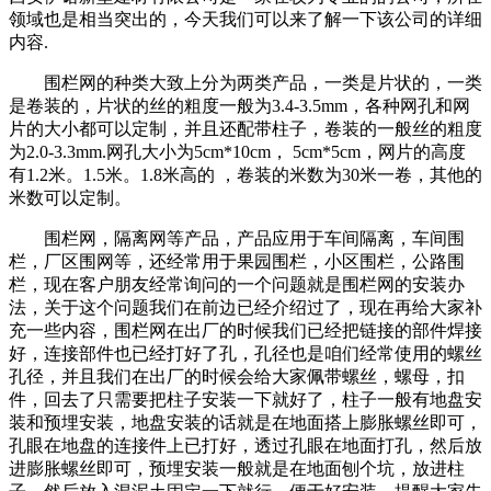
领域也是相当突出的，今天我们可以来了解一下该公司的详细
内容.
围栏网的种类大致上分为两类产品，一类是片状的，一类
是卷装的，片状的丝的粗度一般为3.4-3.5mm，各种网孔和网
片的大小都可以定制，并且还配带柱子，卷装的一般丝的粗度
为2.0-3.3mm.网孔大小为5cm*10cm， 5cm*5cm，网片的高度
有1.2米。1.5米。1.8米高的 ，卷装的米数为30米一卷，其他的
米数可以定制。
围栏网，隔离网等产品，产品应用于车间隔离，车间围
栏，厂区围网等，还经常用于果园围栏，小区围栏，公路围
栏，现在客户朋友经常询问的一个问题就是围栏网的安装办
法，关于这个问题我们在前边已经介绍过了，现在再给大家补
充一些内容，围栏网在出厂的时候我们已经把链接的部件焊接
好，连接部件也已经打好了孔，孔径也是咱们经常使用的螺丝
孔径，并且我们在出厂的时候会给大家佩带螺丝，螺母，扣
件，回去了只需要把柱子安装一下就好了，柱子一般有地盘安
装和预埋安装，地盘安装的话就是在地面搭上膨胀螺丝即可，
孔眼在地盘的连接件上已打好，透过孔眼在地面打孔，然后放
进膨胀螺丝即可，预埋安装一般就是在地面刨个坑，放进柱