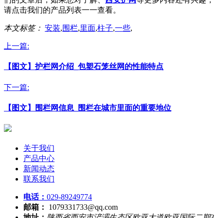
请点击我们的产品列表一一查看。
本文标签：
安装
,
围栏
,
里面
,
柱子
,
一些
,
上一篇:
【图文】护栏网介绍_包塑石笼丝网的性能特点
下一篇:
【图文】围栏网信息_围栏在城市里面的重要地位
关于我们
产品中心
新闻动态
联系我们
电话：
029-89249774
邮箱：
1079331733@qq.com
地址：
陕西省西安市浐灞生态区欧亚大道欧亚国际二期3