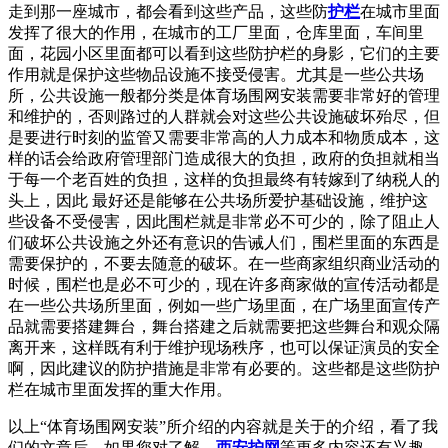
走到那一座城市，都会看到这些产品，这些防
护栏
在城市里面
发挥了很大的作用，在城市的工厂里面，仓库里面，车间里
面，花园小区里面都可以看到这些防护栏的身影，它们的主要
作用就是保护这些物品设施不接受侵害。尤其是一些公共场
所，公共设施一般都分类是体育场围网安装需要非常好的管理
和维护的，否则路过的人群就会对这些公共设施破坏殆尽，但
是要进行时刻的监管又需要非常高的人力成本和物质成本，这
样的话会给政府管理部门造成很大的负担，政府的负担就相当
于每一个老百姓的负担，这样的负担最终有转嫁到了纳税人的
头上，因此 最好还是能够在公共场所爱护基础设施，维护这
些设备不受侵害，因此围栏就是非常必不可少的，除了阻止人
们破坏公共设施之外还有意识的告诫人们，围栏里面的东西是
需要保护的，不要去随意的破坏。在一些商家组织商业活动的
时候，围栏也是必不可少的，现在许多商家做的宣传活动都是
在一些公共场所里面，例如一些广场里面，在广场里面宣传产
品就需要搭建舞台，舞台搭建之后就需要把这些舞台和观众隔
离开来，这样既有利于维护现场秩序，也可以保证演员的安全
啊，因此建议的防护措施是非常有必要的。这些都是这些防护
栏在城市里面发挥的重大作用。
以上“体育场围网安装”所介绍的内容就是关于的介绍，看了我
们的文章后，如果您对了解、
西安护网
等更多内容还有兴趣，