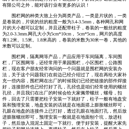
有限公司之外，能对该行业有更多的认识！
围栏网的种类大致上分为两类产品，一类是片状的，一类
是卷装的，片状的丝的粗度一般为3.4-3.5mm，各种网孔和网
片的大小都可以定制，并且还配带柱子，卷装的一般丝的粗度
为2.0-3.3mm.网孔大小为5cm*10cm， 5cm*5cm，网片的高度
有1.2米。1.5米。1.8米高的 ，卷装的米数为30米一卷，其他的
米数可以定制。
围栏网，隔离网等产品，产品应用于车间隔离，车间围
栏，厂区围网等，还经常用于果园围栏，小区围栏，公路围
栏，现在客户朋友经常询问的一个问题就是围栏网的安装办
法，关于这个问题我们在前边已经介绍过了，现在再给大家补
充一些内容，围栏网在出厂的时候我们已经把链接的部件焊接
好，连接部件也已经打好了孔，孔径也是咱们经常使用的螺丝
孔径，并且我们在出厂的时候会给大家佩带螺丝，螺母，扣
件，回去了只需要把柱子安装一下就好了，柱子一般有地盘安
装和预埋安装，地盘安装的话就是在地面搭上膨胀螺丝即可，
孔眼在地盘的连接件上已打好，透过孔眼在地面打孔，然后放
进膨胀螺丝即可，预埋安装一般就是在地面刨个坑，放进柱
子，然后放入混泥土固定一下就行。便于好安装，提醒大家先