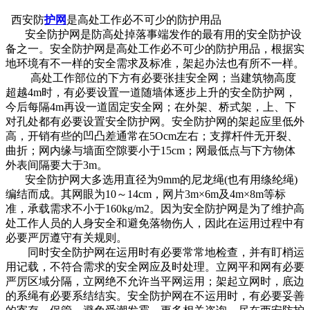
西安防
护网
是高处工作必不可少的防护用品
安全防护网是防高处掉落事端发作的最有用的安全防护设
备之一。安全防护网是高处工作必不可少的防护用品，根据实
地环境有不一样的安全需求及标准，架起办法也有所不一样。
高处工作部位的下方有必要张挂安全网；当建筑物高度
超越4m时，有必要设置一道随墙体逐步上升的安全防护网，
今后每隔4m再设一道固定安全网；在外架、桥式架，上、下
对孔处都有必要设置安全防护网。安全防护网的架起应里低外
高，开销有些的凹凸差通常在5Ocm左右；支撑杆件无开裂、
曲折；网内缘与墙面空隙要小于15cm；网最低点与下方物体
外表间隔要大于3m。
安全防护网大多选用直径为9mm的尼龙绳(也有用绦纶绳)
编结而成。其网眼为10～14cm，网片3m×6m及4m×8m等标
准，承载需求不小于160kg/m2。因为安全防护网是为了维护高
处工作人员的人身安全和避免落物伤人，因此在运用过程中有
必要严厉遵守有关规则。
同时安全防护网在运用时有必要常常地检查，并有盯梢运
用记载，不符合需求的安全网应及时处理。立网平和网有必要
严厉区域分隔，立网绝不允许当平网运用；架起立网时，底边
的系绳有必要系结结实。安全防护网在不运用时，有必要妥善