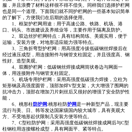
服，并且浪费了材料这样很不得不偿失。同样我们选择护栏网
也是同一个道理。下面我们就不同护栏网的一些基本知识简单
的了解下，方便我们在后期的选择使用。
1、框架护栏网用途：用于高速公路、铁路、机场、港
口、码头、市政建设及养殖业等，主要作用于隔离及防护。
2、双边丝护栏网特点：具有结构简练、美观实用，便于
运输，安装方便，对地形适应能力强等特点。
3、三角折弯型护栏网：用高强度冷拔低碳钢丝焊接后在
经过液压成型，用连接附件与钢管支柱固定，并且强度高、钢
性好、造型美观。
4、双圈护栏网：低碳钢丝焊接成网筒状卷边与网面一
体，用连接附件与钢管支柱固定。
5、机场专用护栏网：采用高强度低碳强力焊接，立柱为
矩形钢及高强度圆管，顶部加焊V型支架，大大增强了围网的
抗冲击力，顶部在增加刀片刺丝后又很好的增强了安全防护性
能，
6、桃形柱
防护网
:桃形柱防
护网
是一种新型产品，现主要
流行与美、日、韩等发达国家级国内较大城市，具有美观大
方、不受地形起伏限制几安装方便等特点。
7、C型柱防护网：采用高强度低碳钢丝焊接成网后与C型
柱钢柱用连接螺栓成型，具有网面平、紧等特点。