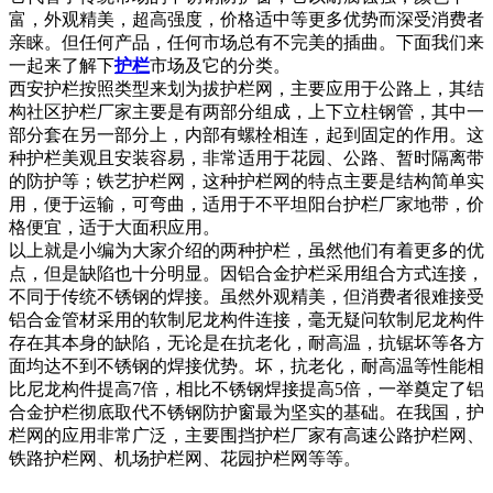
富，外观精美，超高强度，价格适中等更多优势而深受消费者
亲睐。但任何产品，任何市场总有不完美的插曲。下面我们来
一起来了解下
护栏
市场及它的分类。
西安护栏按照类型来划为拔护栏网，主要应用于公路上，其结
构社区护栏厂家主要是有两部分组成，上下立柱钢管，其中一
部分套在另一部分上，内部有螺栓相连，起到固定的作用。这
种护栏美观且安装容易，非常适用于花园、公路、暂时隔离带
的防护等；铁艺护栏网，这种护栏网的特点主要是结构简单实
用，便于运输，可弯曲，适用于不平坦阳台护栏厂家地带，价
格便宜，适于大面积应用。
以上就是小编为大家介绍的两种护栏，虽然他们有着更多的优
点，但是缺陷也十分明显。因铝合金护栏采用组合方式连接，
不同于传统不锈钢的焊接。虽然外观精美，但消费者很难接受
铝合金管材采用的软制尼龙构件连接，毫无疑问软制尼龙构件
存在其本身的缺陷，无论是在抗老化，耐高温，抗锯坏等各方
面均达不到不锈钢的焊接优势。坏，抗老化，耐高温等性能相
比尼龙构件提高7倍，相比不锈钢焊接提高5倍，一举奠定了铝
合金护栏彻底取代不锈钢防护窗最为坚实的基础。在我国，护
栏网的应用非常广泛，主要围挡护栏厂家有高速公路护栏网、
铁路护栏网、机场护栏网、花园护栏网等等。