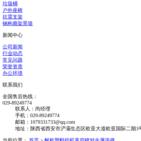
垃圾桶
户外座椅
抗震支架
钢构廊架景墙
新闻中心
公司新闻
行业动态
常见问题
荣誉资质
办公环境
联系我们
全国售后热线：
029-89249774
联系人：尚经理
手机：029-89249774
邮箱：1079331733@qq.com
地址：陕西省西安市浐灞生态区欧亚大道欧亚国际二期3号楼
当前位置：
首页
>
解析塑料护栏真空镀对金属选择