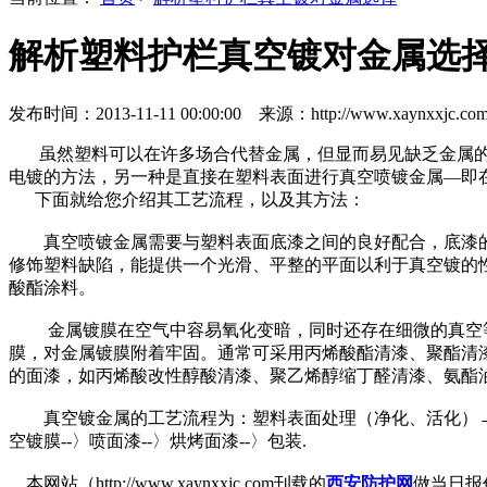
解析塑料护栏真空镀对金属选
发布时间：2013-11-11 00:00:00 来源：http://www.xaynxxjc.com
虽然塑料可以在许多场合代替金属，但显而易见缺乏金属的
电镀的方法，另一种是直接在塑料表面进行真空喷镀金属—即在
下面就给您介绍其工艺流程，以及其方法：
真空喷镀金属需要与塑料表面底漆之间的良好配合，底漆的厚
修饰塑料缺陷，能提供一个光滑、平整的平面以利于真空镀的
酸酯涂料。
金属镀膜在空气中容易氧化变暗，同时还存在细微的真空等缺
膜，对金属镀膜附着牢固。通常可采用丙烯酸酯清漆、聚酯清
的面漆，如丙烯酸改性醇酸清漆、聚乙烯醇缩丁醛清漆、氨酯
真空镀金属的工艺流程为：塑料表面处理（净化、活化）→涂底
空镀膜--〉喷面漆--〉烘烤面漆--〉包装.
本网站（http://www.xaynxxjc.com刊载的
西安防护网
做当日报