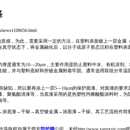
择
/news1108656.html
质感，为此，需要采用一定的方法，在塑料表面镀上一层金属（
真空状态下，将金属融化后，以分子或原子形态沉积在塑料表面形
度通常为10—20μm，主要作用是防止塑料中水、有机溶剂
性能，并与塑料底材和所镀金属附着牢固。通常选用双组分常温
陷，所以要再涂上一层5—10μm的保护面漆。对面漆的要求
漆、聚氨酯清漆等，当底漆采用的是热塑性丙烯酸酯涂料时，为
油等。
漆→干燥→真空镀金属→涂面漆→干燥。其工艺流程作简要介绍：
价等版权均属于西安
防护网
公司，未经http://www.xaynx