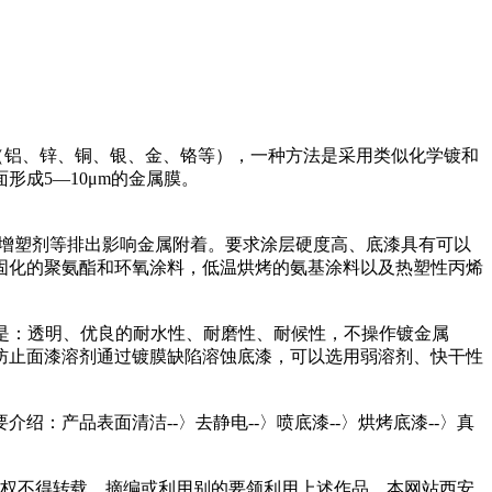
铝、锌、铜、银、金、铬等），一种方法是采用类似化学镀和
成5—10μm的金属膜。
、增塑剂等排出影响金属附着。要求涂层硬度高、底漆具有可以
固化的聚氨酯和环氧涂料，低温烘烤的氨基涂料以及热塑性丙烯
是：透明、优良的耐水性、耐磨性、耐候性，不操作镀金属
防止面漆溶剂通过镀膜缺陷溶蚀底漆，可以选用弱溶剂、快干性
产品表面清洁--〉去静电--〉喷底漆--〉烘烤底漆--〉真
xjc.com授权不得转载、摘编或利用别的要领利用上述作品。本网站西安